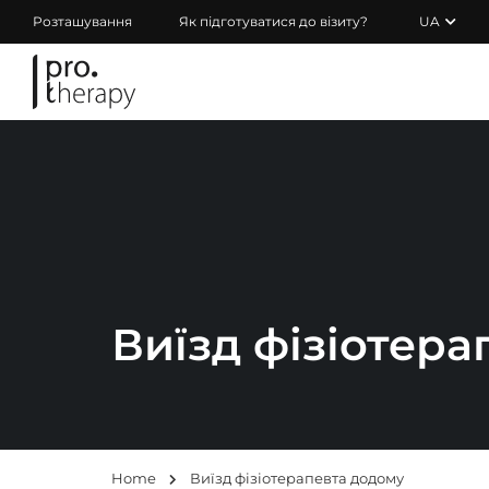
Розташування
Як підготуватися до візиту?
UA
Виїзд фізіотер
Home
Виїзд фізіотерапевта додому