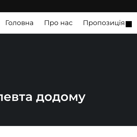
Головна
Про нас
Пропозиція
апевта додому