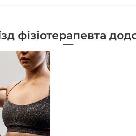
їзд фізіотерапевта дод